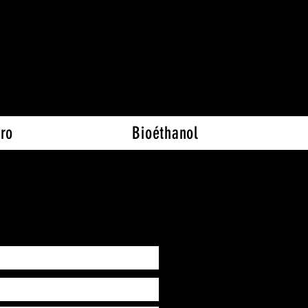
 93 81 35 95
ro
Bioéthanol