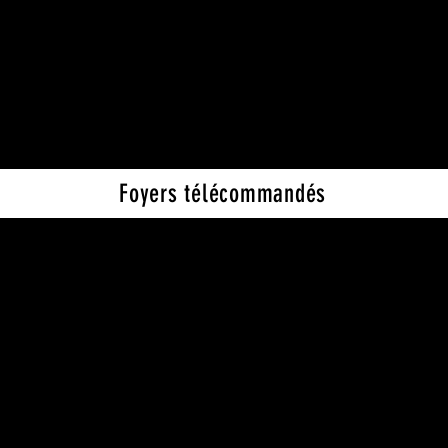
Pour toutes questio
Foyers télécommandés
Contact
Gsm : 06 93 81 35 95