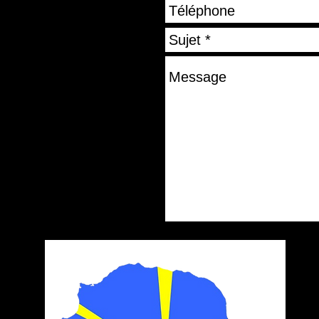
il.com
enseignements, et de
i de remplir le
 par mail.
OUTE L'ÎLE **